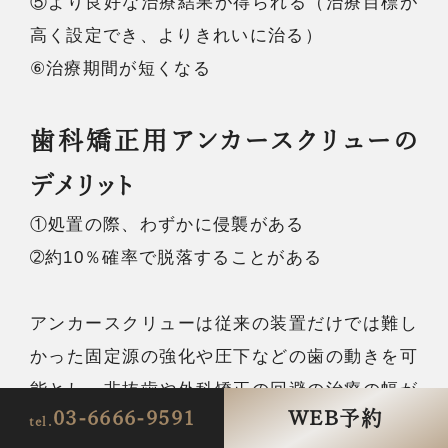
⑤より良好な治療結果が得られる（治療目標が
高く設定でき、よりきれいに治る）
⑥治療期間が短くなる
歯科矯正用アンカースクリューの
デメリット
①処置の際、わずかに侵襲がある
➁約10％確率で脱落することがある
アンカースクリューは従来の装置だけでは難し
かった固定源の強化や圧下などの歯の動きを可
能とし、非抜歯や外科矯正の回避の治療の幅が
03-6666-9591
WEB予約
広がります。また、ヘッドギアやゴムの使用な
tel.