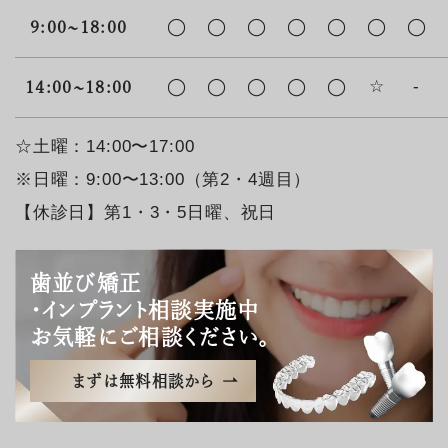
◯
◯
◯
◯
◯
◯
◯
9:00~18:00
◯
◯
◯
◯
◯
☆
-
14:00~18:00
☆土曜：14:00〜17:00
※日曜：9:00〜13:00（第2・4週目）
【休診日】第1・3・5日曜、祝日
歯並び矯正
・インプラント相談実施中
お気軽にご相談ください。
まずは無料相談から