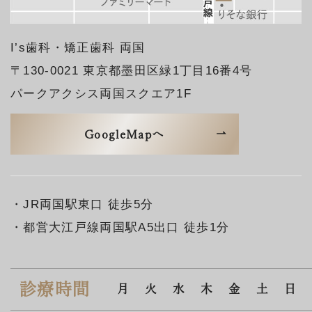
I’s歯科・矯正歯科 両国
〒130-0021 東京都墨田区緑1丁目16番4号
パークアクシス両国スクエア1F
GoogleMapへ
・JR両国駅東口 徒歩5分
・都営大江戸線両国駅A5出口 徒歩1分
診療時間
月
火
水
木
金
土
日