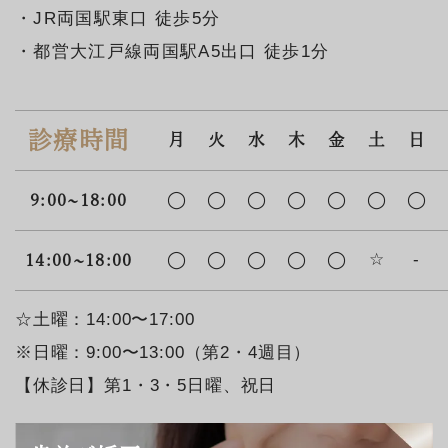
・JR両国駅東口 徒歩5分
・都営大江戸線両国駅A5出口 徒歩1分
診療時間
月
火
水
木
金
土
日
◯
◯
◯
◯
◯
◯
◯
9:00~18:00
◯
◯
◯
◯
◯
☆
-
14:00~18:00
☆土曜：14:00〜17:00
※日曜：9:00〜13:00（第2・4週目）
【休診日】第1・3・5日曜、祝日