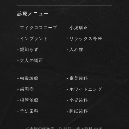
診療メニュー
マイクロスコープ
小児矯正
インプラント
リラックス外来
親知らず
入れ歯
大人の矯正
虫歯診療
審美歯科
歯周病
ホワイトニング
根管治療
小児歯科
予防歯科
睡眠歯科
©両国の歯医者 I’s歯科・矯正歯科 両国