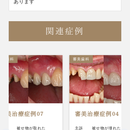
あります
関連症例
審美歯科
審美歯科
07
審美治療症例04
審美
取れた
主訴
被せ物が壊れた
主訴