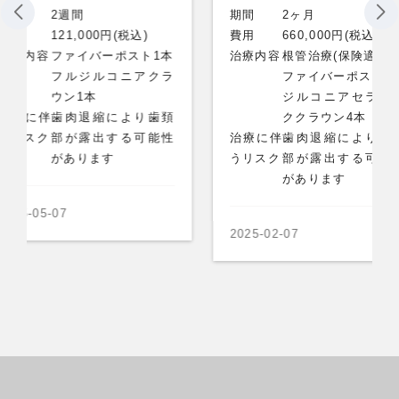
期間
2ヶ月
期間
円(税込)
費用
660,000円(税込)
費用
ーポスト1本
治療内容
根管治療(保険適用)
治療内
コニアクラ
ファイバーポスト4本
ジルコニアセラミッ
により歯頚
ククラウン4本
治療に
する可能性
治療に伴
歯肉退縮により歯頚
うリス
す
うリスク
部が露出する可能性
があります
2025-02
2025-02-07