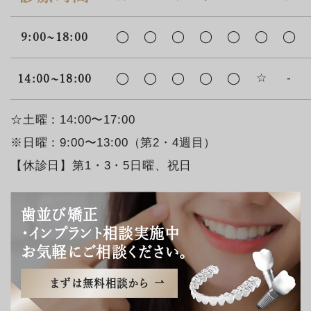
◯
◯
◯
◯
◯
◯
◯
9:00~18:00
◯
◯
◯
◯
◯
☆
-
14:00~18:00
☆土曜：14:00〜17:00
※日曜：9:00〜13:00（第2・4週目）
【休診日】第1・3・5日曜、祝日
歯並び矯正
・インプラント相談実施中
お気軽にご相談ください。
まずは無料相談から